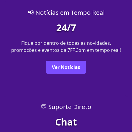
📢 Notícias em Tempo Real
24/7
Fique por dentro de todas as novidades,
promoções e eventos da 7FF.Com em tempo real!
Ver Notícias
💬 Suporte Direto
Chat