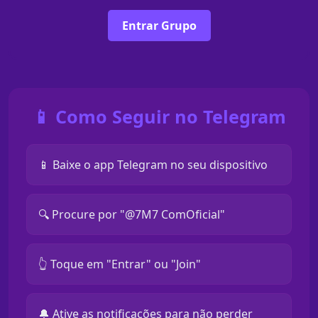
Entrar Grupo
📱 Como Seguir no Telegram
📱 Baixe o app Telegram no seu dispositivo
🔍 Procure por "@7M7 ComOficial"
👆 Toque em "Entrar" ou "Join"
🔔 Ative as notificações para não perder