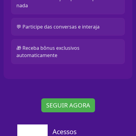
nada
💬 Participe das conversas e interaja
🎁 Receba bônus exclusivos
automaticamente
SEGUIR AGORA
Acessos